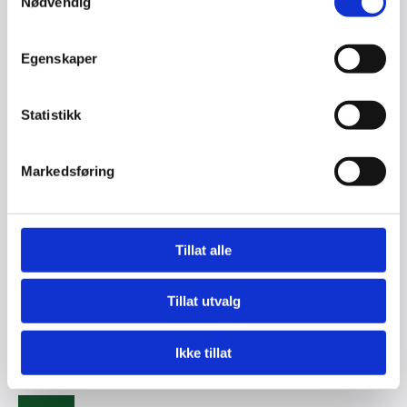
Nødvendig
Telefon*
Egenskaper
E-post*
Statistikk
Markedsføring
Melding
Tillat alle
Tillat utvalg
Ikke tillat