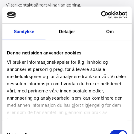
Vi tar kontakt så fort vi har anledning.
Anleggsgartner Jan Nilsen AS
Samtykke
Detaljer
Om
Fageråsveien 6
1415 Oppegård
Denne nettsiden anvender cookies
924 64 900
/
920 66 080

Vi bruker informasjonskapsler for å gi innhold og

nilsen@anleggs­gartner.net
annonser et personlig preg, for å levere sosiale
mediefunksjoner og for å analysere trafikken vår. Vi deler
Org. nummer:
966 785 012
dessuten informasjon om hvordan du bruker nettstedet
Bankgiro:
1870 30 77397
vårt, med partnerne våre innen sosiale medier,
annonsering og analysearbeid, som kan kombinere den
med annen informasjon du har gjort tilgjengelig for dem,
Navn*
eller som de har samlet inn gjennom din bruk av
tjenestene deres.
Samtykkevalg