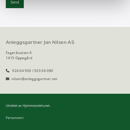
Anleggsgartner Jan Nilsen AS
Fageråsveien 6
1415 Oppegård
924 64 900
/
920 66 080

nilsen@anleggs­gartner.net

Utviklet av
Hjemmesidehuset
.
Personvern